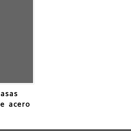
casas
de acero