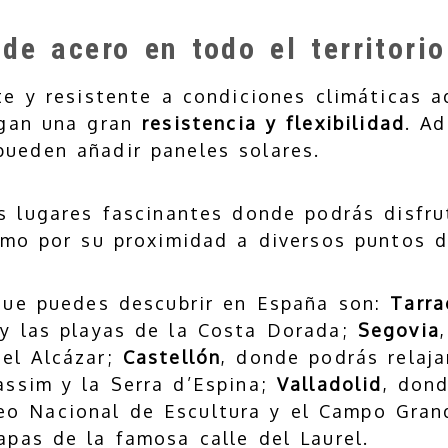
de acero en todo el territorio
e y resistente a condiciones climáticas a
rgan una gran
resistencia y flexibilidad
. A
pueden añadir paneles solares.
 lugares fascinantes donde podrás disfrut
omo por su proximidad a diversos puntos d
que puedes descubrir en España son:
Tarr
 y las playas de la Costa Dorada;
Segovia
el Alcázar;
Castellón
, donde podrás relaja
àssim y la Serra d’Espina;
Valladolid
, don
o Nacional de Escultura y el Campo Gra
apas de la famosa calle del Laurel.