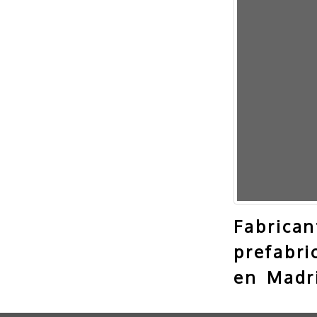
Fabrican
prefabri
en Madr